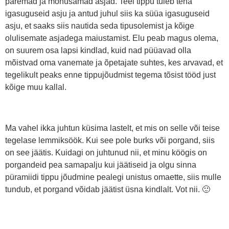
paremad ja mõnusamad asjad. Teel tippu tuleb teha
igasuguseid asju ja antud juhul siis ka süüa igasuguseid
asju, et saaks siis nautida seda tipusolemist ja kõige
olulisemate asjadega maiustamist. Elu peab magus olema,
on suurem osa lapsi kindlad, kuid nad püüavad olla
mõistvad oma vanemate ja õpetajate suhtes, kes arvavad, et
tegelikult peaks enne tippujõudmist tegema tõsist tööd just
kõige muu kallal.
Ma vahel ikka juhtun küsima lastelt, et mis on selle või teise
tegelase lemmiksöök. Kui see pole burks või porgand, siis
on see jäätis. Kuidagi on juhtunud nii, et minu köögis on
porgandeid pea samapalju kui jäätiseid ja olgu sinna
püramiidi tippu jõudmine pealegi unistus omaette, siis mulle
tundub, et porgand võidab jäätist üsna kindlalt. Vot nii. 🙂