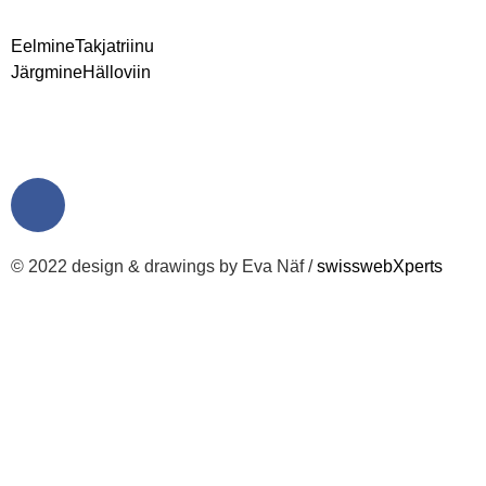
Eelmine
Takjatriinu
Järgmine
Hälloviin
© 2022 design & drawings by Eva Näf /
swisswebXperts