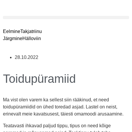
Eelmine
Takjatriinu
Järgmine
Hälloviin
28.10.2022
Toidupüramiid
Ma vist olen varem ka sellest siin rääkinud, et need
toidupüramiidid on ühed toredad asjad. Lastel on neist,
erinevalt meie kavatsusest, täiesti omamoodi arusaamine.
Teatavasti ihkavad paljud tippu, tipus on need kõige