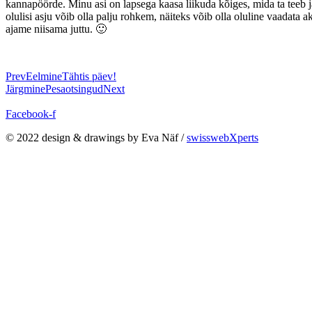
kannapöörde. Minu asi on lapsega kaasa liikuda kõiges, mida ta teeb ja 
olulisi asju võib olla palju rohkem, näiteks võib olla oluline vaadata 
ajame niisama juttu. 🙂
Prev
Eelmine
Tähtis päev!
Järgmine
Pesaotsingud
Next
Facebook-f
© 2022 design & drawings by Eva Näf /
swisswebXperts