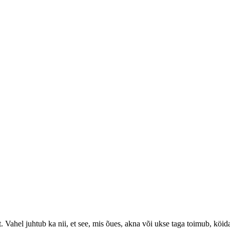
. Vahel juhtub ka nii, et see, mis õues, akna või ukse taga toimub, köi