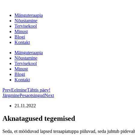
Liigu
sisu
Mänguteraapia
juurde
Nõustamine
Tervisekool
Minust
Blogi
Kontakt
Mänguteraapia
Nõustamine
Tervisekool
Minust
Blogi
Kontakt
Prev
Eelmine
Tähtis päev!
Järgmine
Pesaotsingud
Next
21.11.2022
Aknatagused tegemised
Seda, et mööduvad lapsed teraapiatuppa piiluvad, seda juhtub pidevalt