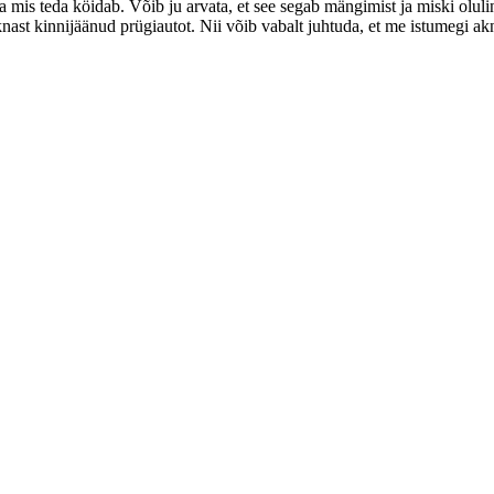
mis teda köidab. Võib ju arvata, et see segab mängimist ja miski oluline 
aknast kinnijäänud prügiautot. Nii võib vabalt juhtuda, et me istumegi a