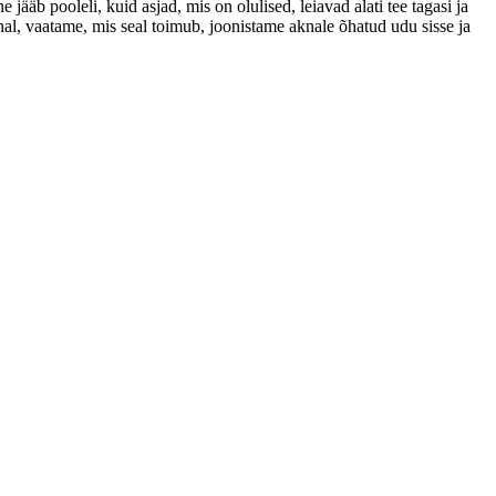
jääb pooleli, kuid asjad, mis on olulised, leiavad alati tee tagasi ja
knal, vaatame, mis seal toimub, joonistame aknale õhatud udu sisse ja