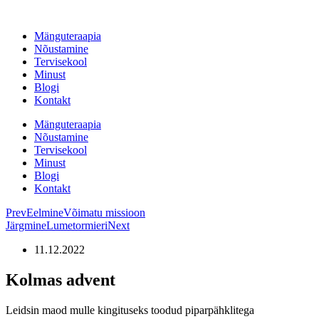
Liigu
sisu
Mänguteraapia
juurde
Nõustamine
Tervisekool
Minust
Blogi
Kontakt
Mänguteraapia
Nõustamine
Tervisekool
Minust
Blogi
Kontakt
Prev
Eelmine
Võimatu missioon
Järgmine
Lumetormieri
Next
11.12.2022
Kolmas advent
Leidsin maod mulle kingituseks toodud piparpähklitega