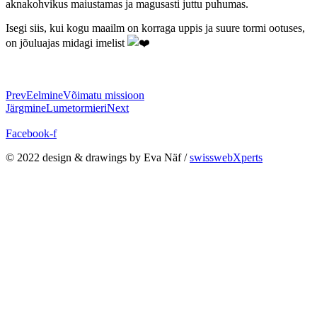
aknakohvikus maiustamas ja magusasti juttu puhumas.
Isegi siis, kui kogu maailm on korraga uppis ja suure tormi ootuses,
on jõuluajas midagi imelist
Prev
Eelmine
Võimatu missioon
Järgmine
Lumetormieri
Next
Facebook-f
© 2022 design & drawings by Eva Näf /
swisswebXperts