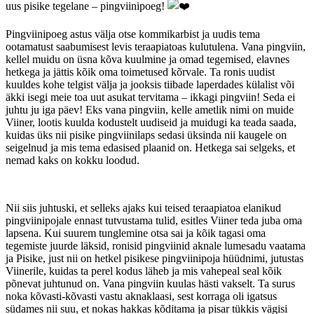
uus pisike tegelane – pingviinipoeg!
Pingviinipoeg astus välja otse kommikarbist ja uudis tema
ootamatust saabumisest levis teraapiatoas kulutulena. Vana pingviin,
kellel muidu on üsna kõva kuulmine ja omad tegemised, elavnes
hetkega ja jättis kõik oma toimetused kõrvale. Ta ronis uudist
kuuldes kohe telgist välja ja jooksis tiibade laperdades külalist või
äkki isegi meie toa uut asukat tervitama – ikkagi pingviin! Seda ei
juhtu ju iga päev! Eks vana pingviin, kelle ametlik nimi on muide
Viiner, lootis kuulda kodustelt uudiseid ja muidugi ka teada saada,
kuidas üks nii pisike pingviinilaps sedasi üksinda nii kaugele on
seigelnud ja mis tema edasised plaanid on. Hetkega sai selgeks, et
nemad kaks on kokku loodud.
Nii siis juhtuski, et selleks ajaks kui teised teraapiatoa elanikud
pingviinipojale ennast tutvustama tulid, esitles Viiner teda juba oma
lapsena. Kui suurem tunglemine otsa sai ja kõik tagasi oma
tegemiste juurde läksid, ronisid pingviinid aknale lumesadu vaatama
ja Pisike, just nii on hetkel pisikese pingviinipoja hüüdnimi, jutustas
Viinerile, kuidas ta perel kodus läheb ja mis vahepeal seal kõik
põnevat juhtunud on. Vana pingviin kuulas hästi vakselt. Ta surus
noka kõvasti-kõvasti vastu aknaklaasi, sest korraga oli igatsus
südames nii suu, et nokas hakkas kõditama ja pisar tükkis vägisi