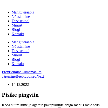
Liigu
sisu
Mänguteraapia
juurde
Nõustamine
Tervisekool
Minust
Blogi
Kontakt
Mänguteraapia
Nõustamine
Tervisekool
Minust
Blogi
Kontakt
Prev
Eelmine
Lumemaailm
Järgmine
Beebiuudised
Next
14.12.2022
Pisike pingviin
Koos suure lume ja agarate päkapikkude abiga saabus meie seltsi