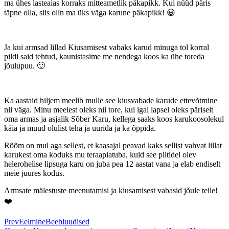
ma ühes lasteaias korraks mitteametlik päkapikk. Kui nüüd päris
täpne olla, siis olin ma üks väga karune päkapikk! 😀
Ja kui armsad lillad Kiusamisest vabaks karud minuga tol korral
pildi said tehtud, kaunistasime me nendega koos ka ühe toreda
jõulupuu. 🙂
Ka aastaid hiljem meelib mulle see kiusvabade karude ettevõtmine
nii väga. Minu meelest oleks nii tore, kui igal lapsel oleks päriselt
oma armas ja asjalik Sõber Karu, kellega saaks koos karukoosolekul
käia ja muud olulist teha ja uurida ja ka õppida.
Rõõm on mul aga sellest, et kaasajal peavad kaks sellist vahvat lillat
karukest oma koduks mu teraapiatuba, kuid see piltidel olev
helerohelise lipsuga karu on juba pea 12 aastat vana ja elab endiselt
meie juures kodus.
Armsate mälestuste meenutamisi ja kiusamisest vabasid jõule teile!
❤️
Prev
Eelmine
Beebiuudised