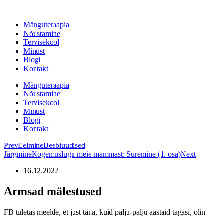
Liigu
sisu
Mänguteraapia
juurde
Nõustamine
Tervisekool
Minust
Blogi
Kontakt
Mänguteraapia
Nõustamine
Tervisekool
Minust
Blogi
Kontakt
Prev
Eelmine
Beebiuudised
Järgmine
Kogemuslugu meie mammast: Suremine (1. osa)
Next
16.12.2022
Armsad mälestused
FB tuletas meelde, et just täna, kuid palju-palju aastaid tagasi, olin